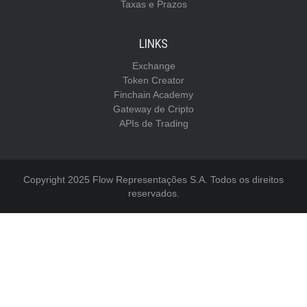
Taxas e Prazos
LINKS
Exchange
Token Creator
Finchain Academy
Gateway de Cripto
APIs de Trading
Copyright 2025 Flow Representações S.A. Todos os direitos
reservados.