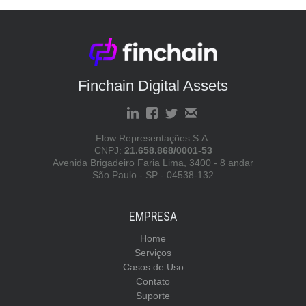
Finchain Digital Assets
Flow Representações S.A.
CNPJ:
21.658.868/0001-53
Avenida Brigadeiro Faria Lima, 3400 - 8 andar
São Paulo - SP - 04538-132
EMPRESA
Home
Serviços
Casos de Uso
Contato
Suporte