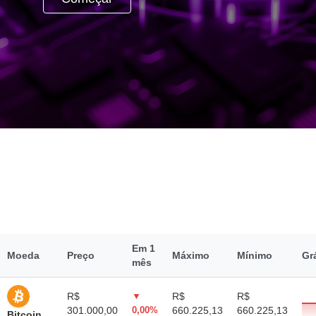
Em 1
Moeda
Preço
Máximo
Mínimo
Gr
mês
R$
▼
R$
R$
301.000,00
0,00%
660.225,13
660.225,13
Bitcoin