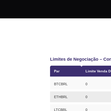
HOME
CASES
Limites de Negociação – Con
Par
Limite Venda D
BTCBRL
0
ETHBRL
0
LTCBRL
0