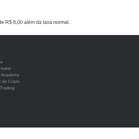
 de R$ 8,00 além da taxa normal.
ge
reator
n Academy
 de Cripto
Trading