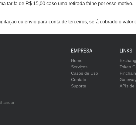
a tarifa de R$ 15,00 caso uma retirada falhe por esse motivo.
igitação ou envio para conta de terceiros, será cobrado o valor
EMPRESA
LINKS
Home
Exchan
Serviços
Token C
Casos de Uso
Finchai
Contato
Gateway
Suporte
APIs de 
 8 andar