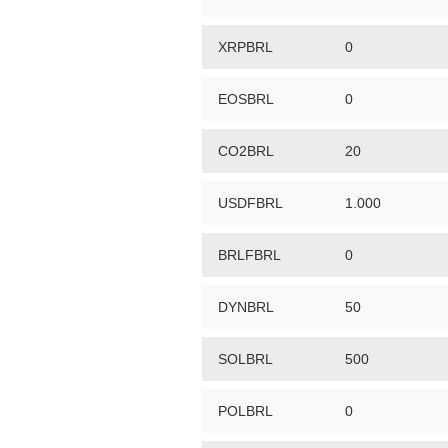
XRPBRL
0
EOSBRL
0
CO2BRL
20
USDFBRL
1.000
BRLFBRL
0
DYNBRL
50
SOLBRL
500
POLBRL
0