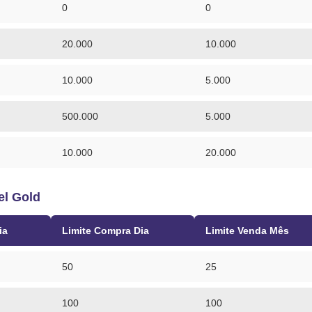
0
0
20.000
10.000
10.000
5.000
500.000
5.000
10.000
20.000
el Gold
ia
Limite Compra Dia
Limite Venda Mês
50
25
100
100