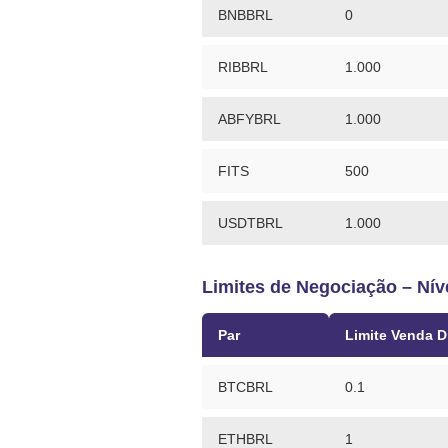
BNBBRL
0
RIBBRL
1.000
ABFYBRL
1.000
FITS
500
USDTBRL
1.000
Limites de Negociação – Níve
Par
Limite Venda D
BTCBRL
0.1
ETHBRL
1