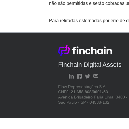
não são permitidas e serão cobradas um
Para retiradas estornadas por erro de d
Finchain Digital Assets
Flow Representações S.A.
CNPJ:
21.658.868/0001-53
Avenida Brigadeiro Faria Lima, 3400 -
São Paulo - SP - 04538-132