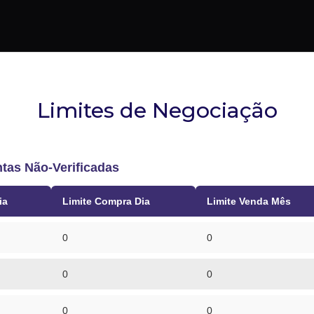
CRIAR TOKEN
CONTATO
Limites de Negociação
tas Não-Verificadas
ia
Limite Compra Dia
Limite Venda Mês
0
0
0
0
0
0